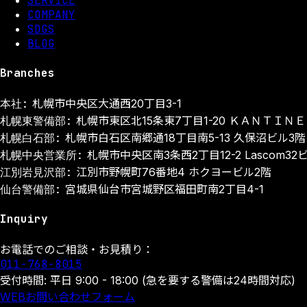
SERVICE
COMPANY
SDGS
BLOG
Branches
本社:
札幌市中央区大通西20丁目3-1
札幌東警備部:
札幌市東区北15条東7丁目1-20 ＫＡＮＴＩＮＥ 
札幌白石部:
札幌市白石区南郷通18丁目南5-13 久保沼ビル3階
札幌中央営業所:
札幌市中央区南3条西2丁目12-2 Lascom32
江別岩見沢部:
江別市野幌町76番地4 ホクヨービル2階
仙台警備部:
宮城県仙台市宮城野区福田町南2丁目4-1
Inquiry
お電話でのご相談・お見積り：
011-768-8015
受付時間: 平日 9:00 - 18:00 (急を要する警備は24時間対応)
WEBお問い合わせフォーム