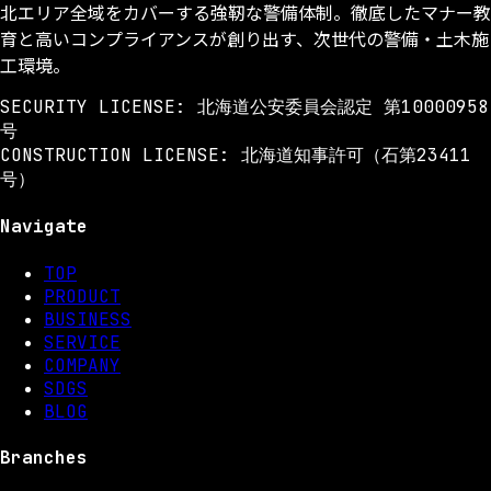
ナ
北エリア全域をカバーする強靭な警備体制。徹底したマナー教
ビ
育と高いコンプライアンスが創り出す、次世代の警備・土木施
工環境。
ゲ
SECURITY LICENSE: 北海道公安委員会認定 第10000958
ー
号
シ
CONSTRUCTION LICENSE: 北海道知事許可（石第23411
号）
ョ
ン
Navigate
TOP
PRODUCT
BUSINESS
SERVICE
COMPANY
SDGS
BLOG
Branches