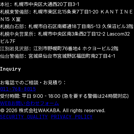
本社:
札幌市中央区大通西20丁目3-1
札幌東警備部:
札幌市東区北15条東7丁目1-20 ＫＡＮＴＩＮＥ
Ｎ15 Ｘ室
札幌白石部:
札幌市白石区南郷通18丁目南5-13 久保沼ビル3階
札幌中央営業所:
札幌市中央区南3条西2丁目12-2 Lascom32
ビル7F
江別岩見沢部:
江別市野幌町76番地4 ホクヨービル2階
仙台警備部:
宮城県仙台市宮城野区福田町南2丁目4-1
Inquiry
お電話でのご相談・お見積り：
011-768-8015
受付時間: 平日 9:00 - 18:00 (急を要する警備は24時間対応)
WEBお問い合わせフォーム
© 2026 株式会社WAKABA. All rights reserved.
SECURITY QUALITY
PRIVACY POLICY