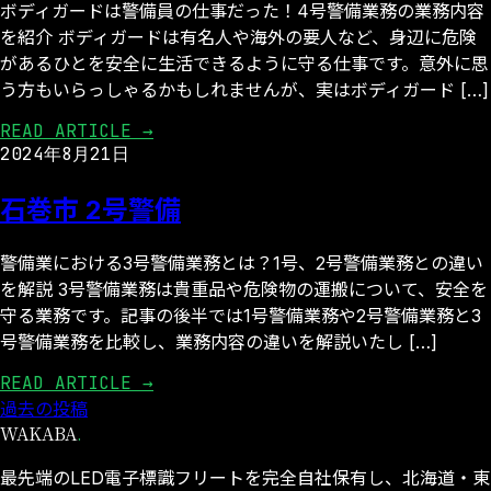
ボディガードは警備員の仕事だった！4号警備業務の業務内容
を紹介 ボディガードは有名人や海外の要人など、身辺に危険
があるひとを安全に生活できるように守る仕事です。意外に思
う方もいらっしゃるかもしれませんが、実はボディガード […]
READ ARTICLE →
2024年8月21日
石巻市 2号警備
警備業における3号警備業務とは？1号、2号警備業務との違い
を解説 3号警備業務は貴重品や危険物の運搬について、安全を
守る業務です。記事の後半では1号警備業務や2号警備業務と3
号警備業務を比較し、業務内容の違いを解説いたし […]
READ ARTICLE →
過去の投稿
投
WAKABA
.
稿
最先端のLED電子標識フリートを完全自社保有し、北海道・東