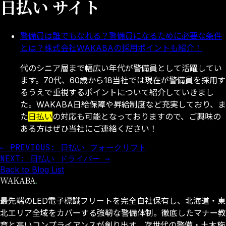
日払い サイト
警備員は誰でもなれる？警備員になるために必要な条件
とは？株式会社WAKABAの採用ポイントも紹介！
代のシニア層まで幅広い年代が警備員として活躍してい
ます。70代、60歳から18当社では現在が警備員を採用す
るうえで重視するポイントについて紹介していきまし
た。WAKABA日給保障や昇給制度など充実しており、ま
た
日払い
の対応も可能となっておりますので、ご興味の
ある方はぜひ当社にご連絡ください！
← PREVIOUS: 日払い フォークリフト
NEXT: 日払い ドライバー →
Back to Blog List
WAKABA
.
最先端のLED電子標識フリートを完全自社保有し、北海道・東
北エリア全域をカバーする強靭な警備体制。徹底したマナー教
育と高いコンプライアンスが創り出す、次世代の警備・土木施