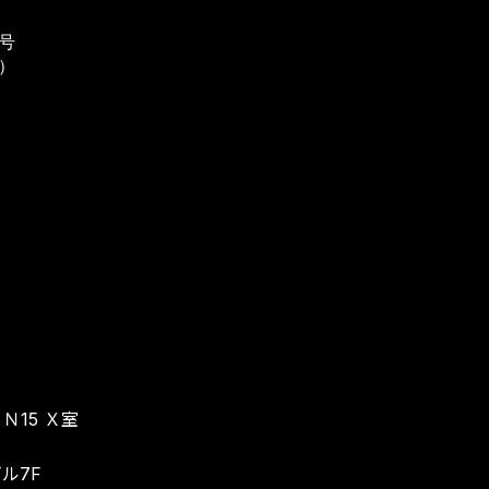
8号
号）
Ｎ15 Ｘ室
ビル7F