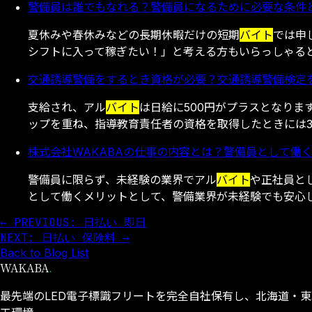
警備員は誰でもなれる？警備員になるために必要な条件と
夏休みや春休みなどの長期休暇だけの短期
バイト
では申
シフトに入って稼ぎたい！」と考える方もいらっしゃる
交通誘導警備をするとき資格が必要？交通誘導警備検定
支給され、アル
バイト
は日給に500円がプラスとなります。
ップを重ね、指導教育責任者の資格を取得したときには35
株式会社WAKABAの仕事の内容とは？警備員として働
警備員に限らず、未経験の業界でアル
バイト
や正社員と
として働くメリットとして、警備業界が未経験でも安心
← PREVIOUS: 日払い 即日
NEXT: 日払い 保険料 →
Back to Blog List
WAKABA
.
最先端のLED電子標識フリートを完全自社保有し、北海道・