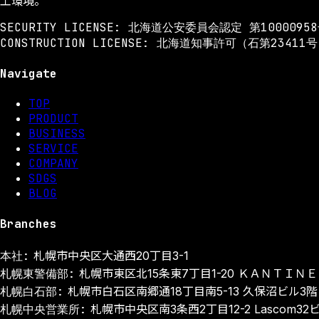
工環境。
SECURITY LICENSE: 北海道公安委員会認定 第1000095
CONSTRUCTION LICENSE: 北海道知事許可（石第23411
Navigate
TOP
PRODUCT
BUSINESS
SERVICE
COMPANY
SDGS
BLOG
Branches
本社:
札幌市中央区大通西20丁目3-1
札幌東警備部:
札幌市東区北15条東7丁目1-20 ＫＡＮＴＩＮＥ 
札幌白石部:
札幌市白石区南郷通18丁目南5-13 久保沼ビル3階
札幌中央営業所:
札幌市中央区南3条西2丁目12-2 Lascom32