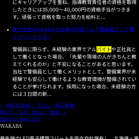
にキャリアアップを重ね、指導教育責任者の資格を取得
したときには35,000～40,000円の資格手当がつきま
す。頑張って資格を取った努力を給料と…
株式会社WAKABAの仕事の内容とは？警備員として働
くメリットとは？
警備員に限らず、未経験の業界でアル
バイト
や正社員と
して働くとなった場合、「先輩や現場の人がきちんと教
えてくれるのか」と不安になることがあると思います。
当社で警備員として働くメリットとして、警備業界が未
経験でも安心して働けるような教育環境が整備されてい
ることが挙げられます。採用になった場合、未経験の方
には３日間の新…
← PREVIOUS: 日払い 即日勤務
NEXT: 江別 日払い 警備 →
Back to Blog List
WAKABA
.
最先端のLED電子標識フリートを完全自社保有し、北海道・東