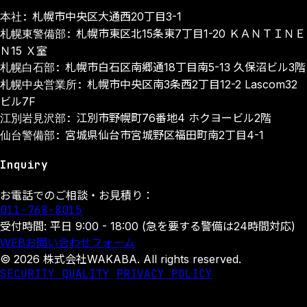
本社:
札幌市中央区大通西20丁目3-1
札幌東警備部:
札幌市東区北15条東7丁目1-20 ＫＡＮＴＩＮＥ
Ｎ15 Ｘ室
札幌白石部:
札幌市白石区南郷通18丁目南5-13 久保沼ビル3階
札幌中央営業所:
札幌市中央区南3条西2丁目12-2 Lascom32
ビル7F
江別岩見沢部:
江別市野幌町76番地4 ホクヨービル2階
仙台警備部:
宮城県仙台市宮城野区福田町南2丁目4-1
Inquiry
お電話でのご相談・お見積り：
011-768-8015
受付時間: 平日 9:00 - 18:00 (急を要する警備は24時間対応)
WEBお問い合わせフォーム
© 2026 株式会社WAKABA. All rights reserved.
SECURITY QUALITY
PRIVACY POLICY