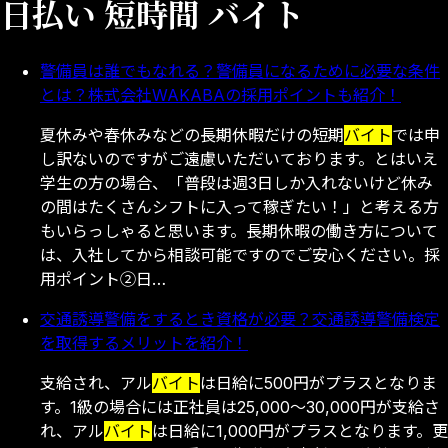
日払い 短時間 バイト
警備員は誰でもなれる？警備員になるために必要な条件
とは？株式会社WAKABAの採用ポイントも紹介！
夏休みや春休みなどの長期休暇だけの短期
バイト
では申
し訳ないのですがご遠慮いただいております。とはいえ
学生の方の場合、「普段は週3日しか入れないけど休み
の間はたくさんシフトに入って稼ぎたい！」と考える方
もいらっしゃると思います。長期休暇の働き方について
は、入社してから相談可能ですのでご安心ください。採
用ポイント②日…
交通誘導警備をするとき資格が必要？交通誘導警備検定
を取得するメリットを紹介！
支給され、アル
バイト
は日給に500円がプラスとなりま
す。1級の場合には正社員は25,000～30,000円が支給さ
れ、アル
バイト
は日給に1,000円がプラスとなります。更