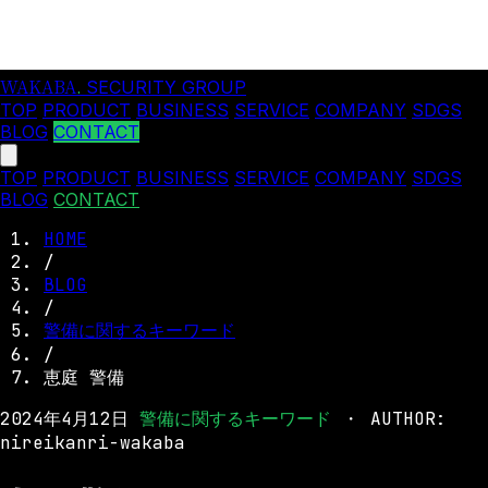
WAKABA
.
SECURITY GROUP
TOP
PRODUCT
BUSINESS
SERVICE
COMPANY
SDGS
BLOG
CONTACT
TOP
PRODUCT
BUSINESS
SERVICE
COMPANY
SDGS
BLOG
CONTACT
HOME
/
BLOG
/
警備に関するキーワード
/
恵庭 警備
2024年4月12日
警備に関するキーワード
・
AUTHOR:
nireikanri-wakaba