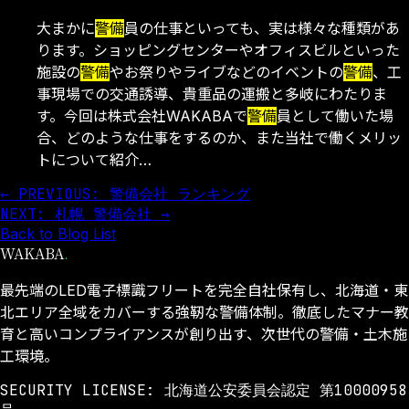
大まかに
警備
員の仕事といっても、実は様々な種類があ
ります。ショッピングセンターやオフィスビルといった
施設の
警備
やお祭りやライブなどのイベントの
警備
、工
事現場での交通誘導、貴重品の運搬と多岐にわたりま
す。今回は株式会社WAKABAで
警備
員として働いた場
合、どのような仕事をするのか、また当社で働くメリッ
トについて紹介…
← PREVIOUS: 警備会社 ランキング
NEXT: 札幌 警備会社 →
Back to Blog List
WAKABA
.
最先端のLED電子標識フリートを完全自社保有し、北海道・東
北エリア全域をカバーする強靭な警備体制。徹底したマナー教
育と高いコンプライアンスが創り出す、次世代の警備・土木施
工環境。
SECURITY LICENSE: 北海道公安委員会認定 第10000958