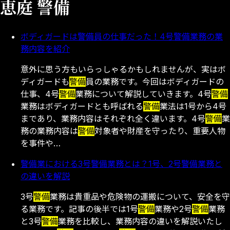
恵庭 警備
ボディガードは警備員の仕事だった！4号警備業務の業
務内容を紹介
意外に思う方もいらっしゃるかもしれませんが、実はボ
ディガードも
警備
員の業務です。今回はボディガードの
仕事、4号
警備
業務について解説していきます。4号
警備
業務はボディガードとも呼ばれる
警備
業法は1号から4号
まであり、業務内容はそれぞれ全く違います。4号
警備
業
務の業務内容は
警備
対象者や財産を守ったり、重要人物
を事件や…
警備業における3号警備業務とは？1号、2号警備業務と
の違いを解説
3号
警備
業務は貴重品や危険物の運搬について、安全を守
る業務です。記事の後半では1号
警備
業務や2号
警備
業務
と3号
警備
業務を比較し、業務内容の違いを解説いたし