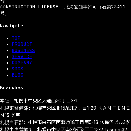
号
CONSTRUCTION LICENSE: 北海道知事許可（石第23411
号）
Navigate
TOP
PRODUCT
BUSINESS
SERVICE
COMPANY
SDGS
BLOG
Branches
本社:
札幌市中央区大通西20丁目3-1
札幌東警備部:
札幌市東区北15条東7丁目1-20 ＫＡＮＴＩＮＥ
Ｎ15 Ｘ室
札幌白石部:
札幌市白石区南郷通18丁目南5-13 久保沼ビル3階
札幌中央営業所:
札幌市中央区南3条西2丁目12-2 Lascom32