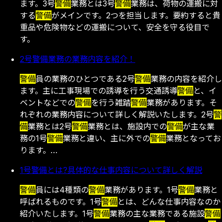
ます。3号
警備
業務とは3号
警備
業務は、荷物の運搬に対
する
警備
がメインです。2つを担当します。要約すると貴
重品や危険物などの運搬について、安全を守る役目で
す。
2号警備業務の業務内容を紹介！
警備
員の業務のひとつである2号
警備
業務の内容を紹介し
ます。主に工事現場での誘導を行う交通誘導
警備
と、イ
ベントなどでの
警備
を行う雑踏
警備
業務があります。そ
れぞれの業務内容について詳しく解説いたします。2号
警
備
業務とは2号
警備
業務とは、施設内での
警備
が主な業
務の1号
警備
業務と違い、主に外での
警備
業務となってお
ります。…
1号警備とは?具体的な仕事内容について詳しく解説
警備
員には4種類の
警備
業務があります。1号
警備
業務と
呼ばれるものです。1号
警備
とは、どんな仕事内容なのか
紹介いたします。1号
警備
業務の主な業務である施設
警備