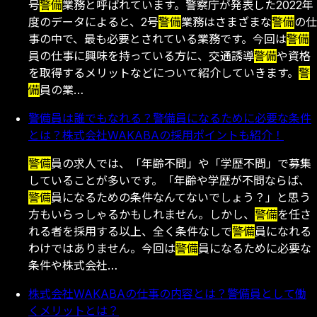
号
警備
業務と呼ばれています。警察庁が発表した2022年
度のデータによると、2号
警備
業務はさまざまな
警備
の仕
事の中で、最も必要とされている業務です。今回は
警備
員の仕事に興味を持っている方に、交通誘導
警備
や資格
を取得するメリットなどについて紹介していきます。
警
備
員の業…
警備員は誰でもなれる？警備員になるために必要な条件
とは？株式会社WAKABAの採用ポイントも紹介！
警備
員の求人では、「年齢不問」や「学歴不問」で募集
していることが多いです。「年齢や学歴が不問ならば、
警備
員になるための条件なんてないでしょう？」と思う
方もいらっしゃるかもしれません。しかし、
警備
を任さ
れる者を採用する以上、全く条件なしで
警備
員になれる
わけではありません。今回は
警備
員になるために必要な
条件や株式会社…
株式会社WAKABAの仕事の内容とは？警備員として働
くメリットとは？