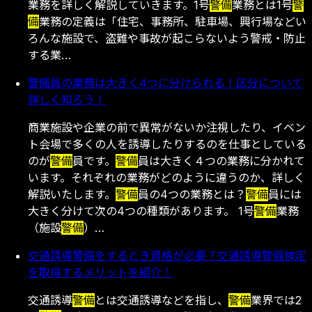
業務を詳しく解説していきます。1号
警備
業務とは1号
警
備
業務の定義は「住宅、事務所、駐車場、興行場などい
ろんな施設で、盗難や事故が起こらないよう警戒・防止
する業…
警備員の業務は大きく4つに分けられる！区分について
詳しく知ろう！
商業施設や企業の前で異常がないか注視したり、イベン
ト会場で多くの人を誘導したりするのを仕事としている
のが
警備
員です。
警備
員は大きく４つの業務に分かれて
います。それぞれの業務がどのように違うのか、詳しく
解説いたします。
警備
員の4つの業務とは？
警備
員には
大きく分けて次の4つの種類があります。 1号
警備
業務
（施設
警備
）…
交通誘導警備をするとき資格が必要？交通誘導警備検定
を取得するメリットを紹介！
交通誘導
警備
とは交通誘導などを指し、
警備
業界では2