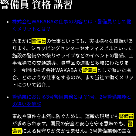
警備員 資格 講習
株式会社WAKABAの仕事の内容とは？警備員として働
くメリットとは？
大まかに
警備員
の仕事といっても、実は様々な種類があ
ります。ショッピングセンターやオフィスビルといった
施設の警備やお祭りやライブなどのイベントの警備、工
事現場での交通誘導、貴重品の運搬と多岐にわたりま
す。今回は株式会社WAKABAで
警備員
として働いた場
合、どのような仕事をするのか、また当社で働くメリッ
トについて紹介…
警備業における3号警備業務とは？1号、2号警備業務と
の違いを解説
事故や事件を未然に防ぐために、運搬の現場でも
警備員
が求められます。国民の安全と安心を守る意味でも、
警
備員
による見守りが欠かせません。3号警備業務の主な