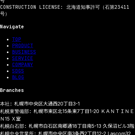
号
CONSTRUCTION LICENSE: 北海道知事許可（石第23411
号）
Navigate
TOP
PRODUCT
BUSINESS
SERVICE
COMPANY
SDGS
BLOG
Branches
本社:
札幌市中央区大通西20丁目3-1
札幌東警備部:
札幌市東区北15条東7丁目1-20 ＫＡＮＴＩＮＥ
Ｎ15 Ｘ室
札幌白石部:
札幌市白石区南郷通18丁目南5-13 久保沼ビル3階
札幌中央営業所:
札幌市中央区南3条西2丁目12-2 Lascom32