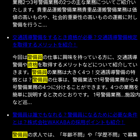
業務2つ3号警備業務の2つの主な業務についてご紹介い
たします。貴重品運搬警備業務貴重品運搬警備業務は価
値の高いものや、社会的重要性の高いものの運搬に対し
警備を行うこ…
交通誘導警備をするとき資格が必要？交通誘導警備検定
を取得するメリットを紹介！
今回は
警備員
の仕事に興味を持っている方に、交通誘導
警備や
資格
を取得するメリットなどについて紹介してい
きます。
警備員
の業務は大きく4つ！交通誘導警備の特
徴とは？
警備員
の仕事は、警備業法で1号警備業務から4
号警備業務の4つに分けることができます。4つの業務を
簡単に説明すると次のとおりです。 1号警備業務…施設内
など巡…
警備員は誰でもなれる？警備員になるために必要な条件
とは？株式会社WAKABAの採用ポイントも紹介！
警備員
の求人では、「年齢不問」や「学歴不問」で募集