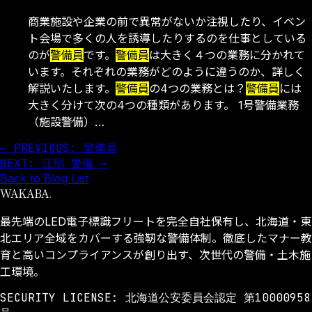
商業施設や企業の前で異常がないか注視したり、イベン
ト会場で多くの人を誘導したりするのを仕事としている
のが
警備員
です。
警備員
は大きく４つの業務に分かれて
います。それぞれの業務がどのように違うのか、詳しく
解説いたします。
警備員
の4つの業務とは？
警備員
には
大きく分けて次の4つの種類があります。 1号警備業務
（施設警備）…
← PREVIOUS: 警備員
NEXT: 江別 警備 →
Back to Blog List
WAKABA
.
最先端のLED電子標識フリートを完全自社保有し、北海道・東
北エリア全域をカバーする強靭な警備体制。徹底したマナー教
育と高いコンプライアンスが創り出す、次世代の警備・土木施
工環境。
SECURITY LICENSE: 北海道公安委員会認定 第10000958