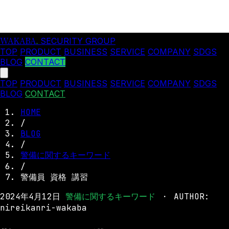
WAKABA
.
SECURITY GROUP
TOP
PRODUCT
BUSINESS
SERVICE
COMPANY
SDGS
BLOG
CONTACT
TOP
PRODUCT
BUSINESS
SERVICE
COMPANY
SDGS
BLOG
CONTACT
HOME
/
BLOG
/
警備に関するキーワード
/
警備員 資格 講習
2024年4月12日
警備に関するキーワード
・
AUTHOR:
nireikanri-wakaba