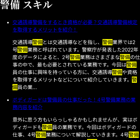
警備 スキル
交通誘導警備をするとき資格が必要？交通誘導警備検定
を取得するメリットを紹介！
交通誘導
警備
とは交通誘導などを指し、
警備
業界では2
号
警備
業務と呼ばれています。警察庁が発表した2022年
度のデータによると、2号
警備
業務はさまざまな
警備
の仕
事の中で、最も必要とされている業務です。今回は
警備
員の仕事に興味を持っている方に、交通誘導
警備
や資格
を取得するメリットなどについて紹介していきます。
警
備
員の業…
ボディガードは警備員の仕事だった！4号警備業務の業
務内容を紹介
意外に思う方もいらっしゃるかもしれませんが、実はボ
ディガードも
警備
員の業務です。今回はボディガードの
仕事、4号
警備
業務について解説していきます。4号
警備