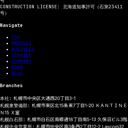
号
CONSTRUCTION LICENSE: 北海道知事許可（石第23411
号）
Navigate
TOP
PRODUCT
BUSINESS
SERVICE
COMPANY
SDGS
BLOG
Branches
本社:
札幌市中央区大通西20丁目3-1
札幌東警備部:
札幌市東区北15条東7丁目1-20 ＫＡＮＴＩＮＥ
Ｎ15 Ｘ室
札幌白石部:
札幌市白石区南郷通18丁目南5-13 久保沼ビル3階
札幌中央営業所:
札幌市中央区南3条西2丁目12-2 Lascom32