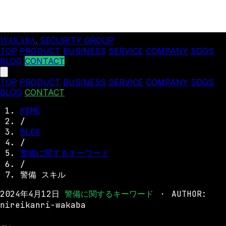
WAKABA
.
SECURITY GROUP
TOP
PRODUCT
BUSINESS
SERVICE
COMPANY
SDGS
BLOG
CONTACT
TOP
PRODUCT
BUSINESS
SERVICE
COMPANY
SDGS
BLOG
CONTACT
HOME
/
BLOG
/
警備に関するキーワード
/
警備 スキル
2024年4月12日
警備に関するキーワード
・
AUTHOR:
nireikanri-wakaba