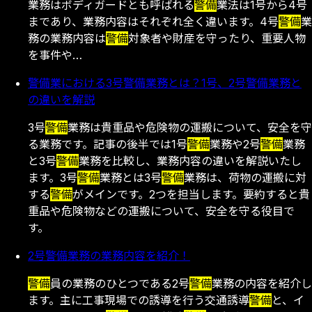
業務はボディガードとも呼ばれる
警備
業法は1号から4号
まであり、業務内容はそれぞれ全く違います。4号
警備
業
務の業務内容は
警備
対象者や財産を守ったり、重要人物
を事件や…
警備業における3号警備業務とは？1号、2号警備業務と
の違いを解説
3号
警備
業務は貴重品や危険物の運搬について、安全を守
る業務です。記事の後半では1号
警備
業務や2号
警備
業務
と3号
警備
業務を比較し、業務内容の違いを解説いたし
ます。3号
警備
業務とは3号
警備
業務は、荷物の運搬に対
する
警備
がメインです。2つを担当します。要約すると貴
重品や危険物などの運搬について、安全を守る役目で
す。
2号警備業務の業務内容を紹介！
警備
員の業務のひとつである2号
警備
業務の内容を紹介し
ます。主に工事現場での誘導を行う交通誘導
警備
と、イ