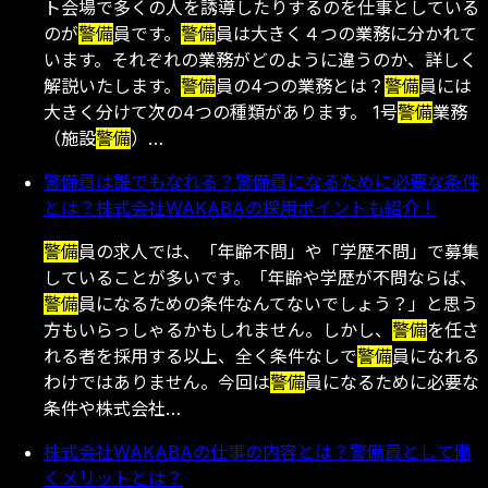
ト会場で多くの人を誘導したりするのを仕事としている
のが
警備
員です。
警備
員は大きく４つの業務に分かれて
います。それぞれの業務がどのように違うのか、詳しく
解説いたします。
警備
員の4つの業務とは？
警備
員には
大きく分けて次の4つの種類があります。 1号
警備
業務
（施設
警備
）…
警備員は誰でもなれる？警備員になるために必要な条件
とは？株式会社WAKABAの採用ポイントも紹介！
警備
員の求人では、「年齢不問」や「学歴不問」で募集
していることが多いです。「年齢や学歴が不問ならば、
警備
員になるための条件なんてないでしょう？」と思う
方もいらっしゃるかもしれません。しかし、
警備
を任さ
れる者を採用する以上、全く条件なしで
警備
員になれる
わけではありません。今回は
警備
員になるために必要な
条件や株式会社…
株式会社WAKABAの仕事の内容とは？警備員として働
くメリットとは？