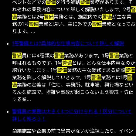
ベントなどでの
警備
を行う雑踏
警備
業務があります。そ
れぞれの業務内容について詳しく解説いたします。2号
警
備
業務とは2号
警備
業務とは、施設内での
警備
が主な業
務の1号
警備
業務と違い、主に外での
警備
業務となってお
ります。…
1号警備とは?具体的な仕事内容について詳しく解説
警備
員には4種類の
警備
業務があります。1号
警備
業務と
呼ばれるものです。1号
警備
とは、どんな仕事内容なのか
紹介いたします。1号
警備
業務の主な業務である施設
警備
業務を詳しく解説していきます。1号
警備
業務とは1号
警
備
業務の定義は「住宅、事務所、駐車場、興行場などい
ろんな施設で、盗難や事故が起こらないよう警戒・防止
する業…
警備員の業務は大きく4つに分けられる！区分について
詳しく知ろう！
商業施設や企業の前で異常がないか注視したり、イベン