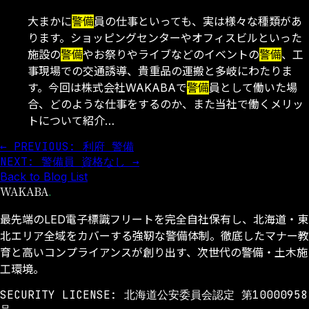
大まかに
警備
員の仕事といっても、実は様々な種類があ
ります。ショッピングセンターやオフィスビルといった
施設の
警備
やお祭りやライブなどのイベントの
警備
、工
事現場での交通誘導、貴重品の運搬と多岐にわたりま
す。今回は株式会社WAKABAで
警備
員として働いた場
合、どのような仕事をするのか、また当社で働くメリッ
トについて紹介…
← PREVIOUS: 利府 警備
NEXT: 警備員 資格なし →
Back to Blog List
WAKABA
.
最先端のLED電子標識フリートを完全自社保有し、北海道・東
北エリア全域をカバーする強靭な警備体制。徹底したマナー教
育と高いコンプライアンスが創り出す、次世代の警備・土木施
工環境。
SECURITY LICENSE: 北海道公安委員会認定 第10000958