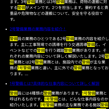
ます。3号
警備
業務とは3号
警備
業務は、荷物の運搬に対
する
警備
がメインです。2つを担当します。要約すると貴
重品や危険物などの運搬について、安全を守る役目で
す。
2号警備業務の業務内容を紹介！
警備
員の業務のひとつである2号
警備
業務の内容を紹介し
ます。主に工事現場での誘導を行う交通誘導
警備
と、イ
ベントなどでの
警備
を行う雑踏
警備
業務があります。そ
れぞれの業務内容について詳しく解説いたします。2号
警
備
業務とは2号
警備
業務とは、施設内での
警備
が主な業
務の
1号
警備
業務と違い、主に外での
警備
業務となってお
ります。…
1号警備とは?具体的な仕事内容について詳しく解説
警備
員には4種類の
警備
業務があります。
1号
警備
業務と
呼ばれるものです。
1号
警備
とは、どんな仕事内容なのか
紹介いたします。
1号
警備
業務の主な業務である施設
警備