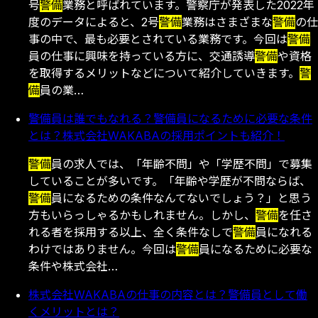
号
警備
業務と呼ばれています。警察庁が発表した2022年
度のデータによると、2号
警備
業務はさまざまな
警備
の仕
事の中で、最も必要とされている業務です。今回は
警備
員の仕事に興味を持っている方に、交通誘導
警備
や資格
を取得するメリットなどについて紹介していきます。
警
備
員の業…
警備員は誰でもなれる？警備員になるために必要な条件
とは？株式会社WAKABAの採用ポイントも紹介！
警備
員の求人では、「年齢不問」や「学歴不問」で募集
していることが多いです。「年齢や学歴が不問ならば、
警備
員になるための条件なんてないでしょう？」と思う
方もいらっしゃるかもしれません。しかし、
警備
を任さ
れる者を採用する以上、全く条件なしで
警備
員になれる
わけではありません。今回は
警備
員になるために必要な
条件や株式会社…
株式会社WAKABAの仕事の内容とは？警備員として働
くメリットとは？