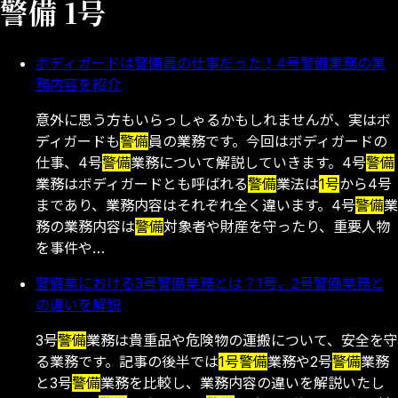
警備 1号
ボディガードは警備員の仕事だった！4号警備業務の業
務内容を紹介
意外に思う方もいらっしゃるかもしれませんが、実はボ
ディガードも
警備
員の業務です。今回はボディガードの
仕事、4号
警備
業務について解説していきます。4号
警備
業務はボディガードとも呼ばれる
警備
業法は
1号
から4号
まであり、業務内容はそれぞれ全く違います。4号
警備
業
務の業務内容は
警備
対象者や財産を守ったり、重要人物
を事件や…
警備業における3号警備業務とは？1号、2号警備業務と
の違いを解説
3号
警備
業務は貴重品や危険物の運搬について、安全を守
る業務です。記事の後半では
1号
警備
業務や2号
警備
業務
と3号
警備
業務を比較し、業務内容の違いを解説いたし