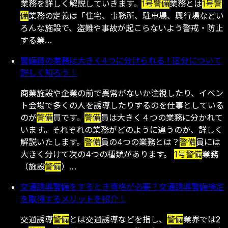
業務を詳しく解説していきます。
1号
警備
業務とは
1号
警
備
業務の定義は「住宅、事務所、駐車場、興行場などい
ろんな施設で、盗難や事故が起こらないよう警戒・防止
する業…
警備員の業務は大きく4つに分けられる！区分について
詳しく知ろう！
商業施設や企業の前で異常がないか注視したり、イベン
ト会場で多くの人を誘導したりするのを仕事としている
のが
警備
員です。
警備
員は大きく４つの業務に分かれて
います。それぞれの業務がどのように違うのか、詳しく
解説いたします。
警備
員の4つの業務とは？
警備
員には
大きく分けて次の4つの種類があります。
1号
警備
業務
（施設
警備
）…
交通誘導警備をするとき資格が必要？交通誘導警備検定
を取得するメリットを紹介！
交通誘導
警備
とは交通誘導などを指し、
警備
業界では2