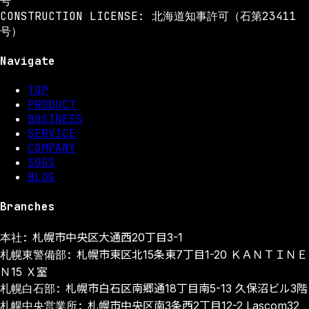
号
CONSTRUCTION LICENSE: 北海道知事許可（石第23411
号）
Navigate
TOP
PRODUCT
BUSINESS
SERVICE
COMPANY
SDGS
BLOG
Branches
本社:
札幌市中央区大通西20丁目3-1
札幌東警備部:
札幌市東区北15条東7丁目1-20 ＫＡＮＴＩＮＥ
Ｎ15 Ｘ室
札幌白石部:
札幌市白石区南郷通18丁目南5-13 久保沼ビル3階
札幌中央営業所:
札幌市中央区南3条西2丁目12-2 Lascom32