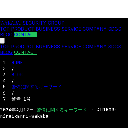
WAKABA
.
SECURITY GROUP
TOP
PRODUCT
BUSINESS
SERVICE
COMPANY
SDGS
BLOG
CONTACT
TOP
PRODUCT
BUSINESS
SERVICE
COMPANY
SDGS
BLOG
CONTACT
HOME
/
BLOG
/
警備に関するキーワード
/
警備 1号
2024年4月12日
警備に関するキーワード
・
AUTHOR:
nireikanri-wakaba