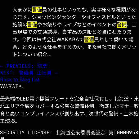
大まかに
警備
員の仕事といっても、実は様々な種類があ
ります。ショッピングセンターやオフィスビルといった
施設の
警備
やお祭りやライブなどのイベントの
警備
、工
事現場での交通誘導、貴重品の運搬と多岐にわたりま
す。今回は株式会社WAKABAで
警備
員として働いた場
合、どのような仕事をするのか、また当社で働くメリッ
トについて紹介…
← PREVIOUS: 瑞葉
NEXT: 警備員 正社員 →
Back to Blog List
WAKABA
.
最先端のLED電子標識フリートを完全自社保有し、北海道・東
北エリア全域をカバーする強靭な警備体制。徹底したマナー教
育と高いコンプライアンスが創り出す、次世代の警備・土木施
工環境。
SECURITY LICENSE: 北海道公安委員会認定 第10000958