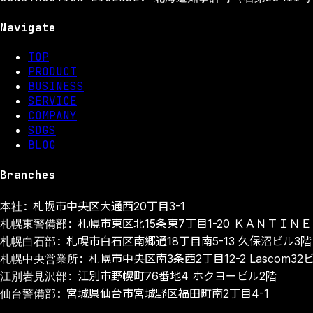
Navigate
TOP
PRODUCT
BUSINESS
SERVICE
COMPANY
SDGS
BLOG
Branches
本社:
札幌市中央区大通西20丁目3-1
札幌東警備部:
札幌市東区北15条東7丁目1-20 ＫＡＮＴＩＮＥ 
札幌白石部:
札幌市白石区南郷通18丁目南5-13 久保沼ビル3階
札幌中央営業所:
札幌市中央区南3条西2丁目12-2 Lascom32
江別岩見沢部:
江別市野幌町76番地4 ホクヨービル2階
仙台警備部:
宮城県仙台市宮城野区福田町南2丁目4-1