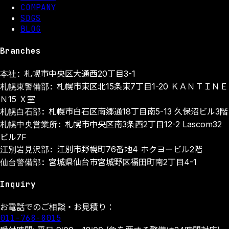
COMPANY
SDGS
BLOG
Branches
本社:
札幌市中央区大通西20丁目3-1
札幌東警備部:
札幌市東区北15条東7丁目1-20 ＫＡＮＴＩＮＥ
Ｎ15 Ｘ室
札幌白石部:
札幌市白石区南郷通18丁目南5-13 久保沼ビル3階
札幌中央営業所:
札幌市中央区南3条西2丁目12-2 Lascom32
ビル7F
江別岩見沢部:
江別市野幌町76番地4 ホクヨービル2階
仙台警備部:
宮城県仙台市宮城野区福田町南2丁目4-1
Inquiry
お電話でのご相談・お見積り：
011-768-8015