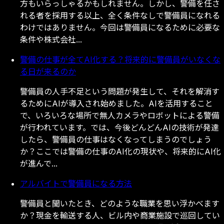
方
も
い
ら
っ
し
ゃ
る
か
も
し
れ
ま
せ
ん
。
し
か
し
、
警
備
を
任
さ
れ
る
者
を
採
用
す
る
以
上
、
全
く
条
件
な
し
で
警
備
員
に
な
れ
る
わ
け
で
は
あ
り
ま
せ
ん
。
今
回
は
警
備
員
に
な
る
た
め
に
必
要
な
条
件
や
株
式
会
社
.
.
.
警備の仕事が全てAI化する？将来的に警備員がいなくな
る日が来るのか
警
備
員
の
人
手
不
足
と
い
う
問
題
が
発
生
し
て
、
そ
れ
を
解
消
す
る
た
め
に
A
I
が
導
入
さ
れ
始
め
ま
し
た
。
A
I
を
活
用
す
る
こ
と
で
、
い
ろ
い
ろ
な
場
所
で
無
人
カ
メ
ラ
や
ロ
ボ
ッ
ト
に
よ
る
警
備
が
行
わ
れ
て
い
ま
す
。
で
は
、
今
後
ど
ん
ど
ん
A
I
の
技
術
が
発
達
し
た
ら
、
警
備
員
の
仕
事
は
な
く
な
っ
て
し
ま
う
の
で
し
ょ
う
か
？
こ
こ
で
は
警
備
の
仕
事
の
A
I
化
の
現
状
や
、
将
来
的
に
A
I
化
が
進
ん
で
.
.
.
アルバイトで警備員になる方法
警
備
員
と
聞
い
た
と
き
、
ど
の
よ
う
な
職
業
を
思
い
浮
か
べ
ま
す
か
？
現
金
を
輸
送
す
る
人
、
ビ
ル
内
や
商
業
施
設
で
巡
回
し
て
い