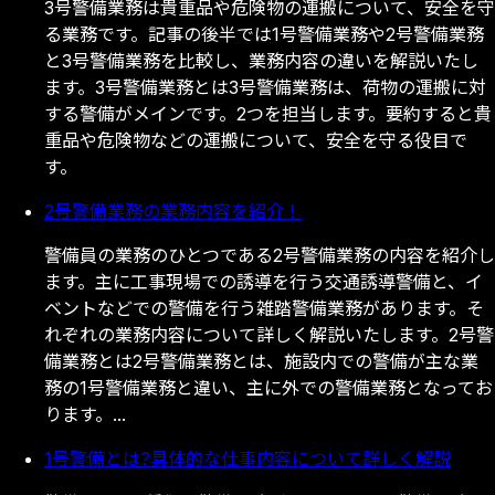
3
号
警
備
業
務
は
貴
重
品
や
危
険
物
の
運
搬
に
つ
い
て
、
安
全
を
守
る
業
務
で
す
。
記
事
の
後
半
で
は
1
号
警
備
業
務
や
2
号
警
備
業
務
と
3
号
警
備
業
務
を
比
較
し
、
業
務
内
容
の
違
い
を
解
説
い
た
し
ま
す
。
3
号
警
備
業
務
と
は
3
号
警
備
業
務
は
、
荷
物
の
運
搬
に
対
す
る
警
備
が
メ
イ
ン
で
す
。
2
つ
を
担
当
し
ま
す
。
要
約
す
る
と
貴
重
品
や
危
険
物
な
ど
の
運
搬
に
つ
い
て
、
安
全
を
守
る
役
目
で
す
。
2号警備業務の業務内容を紹介！
警
備
員
の
業
務
の
ひ
と
つ
で
あ
る
2
号
警
備
業
務
の
内
容
を
紹
介
し
ま
す
。
主
に
工
事
現
場
で
の
誘
導
を
行
う
交
通
誘
導
警
備
と
、
イ
ベ
ン
ト
な
ど
で
の
警
備
を
行
う
雑
踏
警
備
業
務
が
あ
り
ま
す
。
そ
れ
ぞ
れ
の
業
務
内
容
に
つ
い
て
詳
し
く
解
説
い
た
し
ま
す
。
2
号
警
備
業
務
と
は
2
号
警
備
業
務
と
は
、
施
設
内
で
の
警
備
が
主
な
業
務
の
1
号
警
備
業
務
と
違
い
、
主
に
外
で
の
警
備
業
務
と
な
っ
て
お
り
ま
す
。
.
.
.
1号警備とは?具体的な仕事内容について詳しく解説