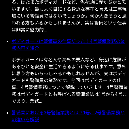
る
、
は
た
ま
た
ボ
デ
ィ
ガ
ー
ド
な
ど
、
色
々
頭
に
浮
か
ぶ
か
と
思
い
ま
す
が
、
最
も
よ
く
目
に
す
る
身
近
な
存
在
と
言
え
ば
工
事
現
場
に
い
る
警
備
員
で
は
な
い
で
し
ょ
う
か
。
何
か
大
変
そ
う
と
思
わ
れ
る
方
も
い
る
か
も
し
れ
ま
せ
ん
が
、
実
は
警
備
と
い
う
仕
事
は
非
常
に
魅
力
的
.
.
.
ボディガードは警備員の仕事だった！4号警備業務の業
務内容を紹介
ボ
デ
ィ
ガ
ー
ド
は
有
名
人
や
海
外
の
要
人
な
ど
、
身
辺
に
危
険
が
あ
る
ひ
と
を
安
全
に
生
活
で
き
る
よ
う
に
守
る
仕
事
で
す
。
意
外
に
思
う
方
も
い
ら
っ
し
ゃ
る
か
も
し
れ
ま
せ
ん
が
、
実
は
ボ
デ
ィ
ガ
ー
ド
も
警
備
員
の
業
務
で
す
。
今
回
は
ボ
デ
ィ
ガ
ー
ド
の
仕
事
、
4
号
警
備
業
務
に
つ
い
て
解
説
し
て
い
き
ま
す
。
4
号
警
備
業
務
は
ボ
デ
ィ
ガ
ー
ド
と
も
呼
ば
れ
る
警
備
業
法
は
1
号
か
ら
4
号
ま
で
あ
り
、
業
務
.
.
.
警備業における3号警備業務とは？1号、2号警備業務と
の違いを解説