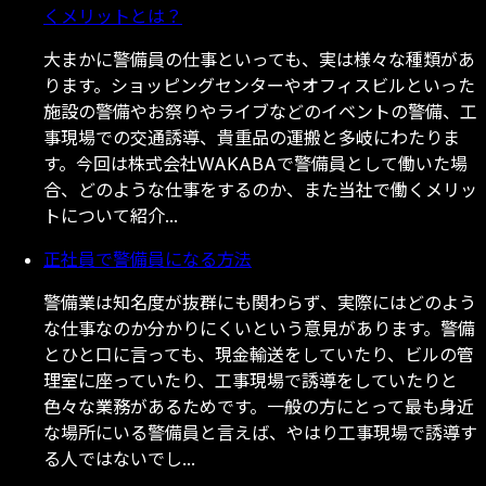
くメリットとは？
大
ま
か
に
警
備
員
の
仕
事
と
い
っ
て
も
、
実
は
様
々
な
種
類
が
あ
り
ま
す
。
シ
ョ
ッ
ピ
ン
グ
セ
ン
タ
ー
や
オ
フ
ィ
ス
ビ
ル
と
い
っ
た
施
設
の
警
備
や
お
祭
り
や
ラ
イ
ブ
な
ど
の
イ
ベ
ン
ト
の
警
備
、
工
事
現
場
で
の
交
通
誘
導
、
貴
重
品
の
運
搬
と
多
岐
に
わ
た
り
ま
す
。
今
回
は
株
式
会
社
W
A
K
A
B
A
で
警
備
員
と
し
て
働
い
た
場
合
、
ど
の
よ
う
な
仕
事
を
す
る
の
か
、
ま
た
当
社
で
働
く
メ
リ
ッ
ト
に
つ
い
て
紹
介
.
.
.
正社員で警備員になる方法
警
備
業
は
知
名
度
が
抜
群
に
も
関
わ
ら
ず
、
実
際
に
は
ど
の
よ
う
な
仕
事
な
の
か
分
か
り
に
く
い
と
い
う
意
見
が
あ
り
ま
す
。
警
備
と
ひ
と
口
に
言
っ
て
も
、
現
金
輸
送
を
し
て
い
た
り
、
ビ
ル
の
管
理
室
に
座
っ
て
い
た
り
、
工
事
現
場
で
誘
導
を
し
て
い
た
り
と
色
々
な
業
務
が
あ
る
た
め
で
す
。
一
般
の
方
に
と
っ
て
最
も
身
近
な
場
所
に
い
る
警
備
員
と
言
え
ば
、
や
は
り
工
事
現
場
で
誘
導
す
る
人
で
は
な
い
で
し
.
.
.