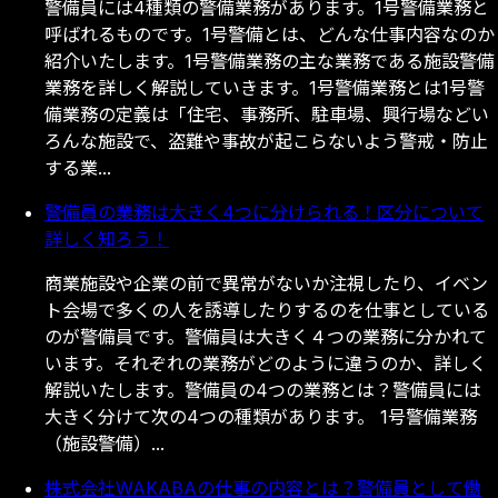
警
備
員
に
は
4
種
類
の
警
備
業
務
が
あ
り
ま
す
。
1
号
警
備
業
務
と
呼
ば
れ
る
も
の
で
す
。
1
号
警
備
と
は
、
ど
ん
な
仕
事
内
容
な
の
か
紹
介
い
た
し
ま
す
。
1
号
警
備
業
務
の
主
な
業
務
で
あ
る
施
設
警
備
業
務
を
詳
し
く
解
説
し
て
い
き
ま
す
。
1
号
警
備
業
務
と
は
1
号
警
備
業
務
の
定
義
は
「
住
宅
、
事
務
所
、
駐
車
場
、
興
行
場
な
ど
い
ろ
ん
な
施
設
で
、
盗
難
や
事
故
が
起
こ
ら
な
い
よ
う
警
戒
・
防
止
す
る
業
.
.
.
警備員の業務は大きく4つに分けられる！区分について
詳しく知ろう！
商
業
施
設
や
企
業
の
前
で
異
常
が
な
い
か
注
視
し
た
り
、
イ
ベ
ン
ト
会
場
で
多
く
の
人
を
誘
導
し
た
り
す
る
の
を
仕
事
と
し
て
い
る
の
が
警
備
員
で
す
。
警
備
員
は
大
き
く
４
つ
の
業
務
に
分
か
れ
て
い
ま
す
。
そ
れ
ぞ
れ
の
業
務
が
ど
の
よ
う
に
違
う
の
か
、
詳
し
く
解
説
い
た
し
ま
す
。
警
備
員
の
4
つ
の
業
務
と
は
？
警
備
員
に
は
大
き
く
分
け
て
次
の
4
つ
の
種
類
が
あ
り
ま
す
。
1
号
警
備
業
務
（
施
設
警
備
）
.
.
.
株式会社WAKABAの仕事の内容とは？警備員として働