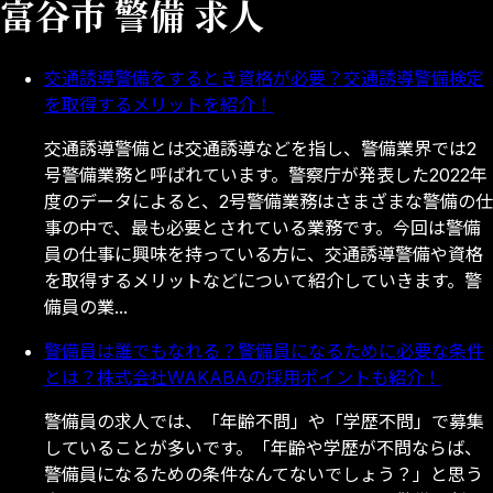
富谷市 警備 求人
交通誘導警備をするとき資格が必要？交通誘導警備検定
を取得するメリットを紹介！
交
通
誘
導
警
備
と
は
交
通
誘
導
な
ど
を
指
し
、
警
備
業
界
で
は
2
号
警
備
業
務
と
呼
ば
れ
て
い
ま
す
。
警
察
庁
が
発
表
し
た
2
0
2
2
年
度
の
デ
ー
タ
に
よ
る
と
、
2
号
警
備
業
務
は
さ
ま
ざ
ま
な
警
備
の
仕
事
の
中
で
、
最
も
必
要
と
さ
れ
て
い
る
業
務
で
す
。
今
回
は
警
備
員
の
仕
事
に
興
味
を
持
っ
て
い
る
方
に
、
交
通
誘
導
警
備
や
資
格
を
取
得
す
る
メ
リ
ッ
ト
な
ど
に
つ
い
て
紹
介
し
て
い
き
ま
す
。
警
備
員
の
業
.
.
.
警備員は誰でもなれる？警備員になるために必要な条件
とは？株式会社WAKABAの採用ポイントも紹介！
警
備
員
の
求
人
で
は
、
「
年
齢
不
問
」
や
「
学
歴
不
問
」
で
募
集
し
て
い
る
こ
と
が
多
い
で
す
。
「
年
齢
や
学
歴
が
不
問
な
ら
ば
、
警
備
員
に
な
る
た
め
の
条
件
な
ん
て
な
い
で
し
ょ
う
？
」
と
思
う