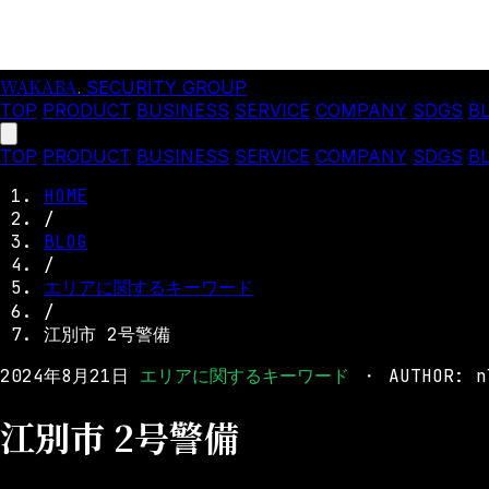
WAKABA
.
SECURITY GROUP
TOP
PRODUCT
BUSINESS
SERVICE
COMPANY
SDGS
B
TOP
PRODUCT
BUSINESS
SERVICE
COMPANY
SDGS
B
HOME
/
BLOG
/
エリアに関するキーワード
/
江別市 2号警備
2024年8月21日
エリアに関するキーワード
・
AUTHOR: n
江別市 2号警備